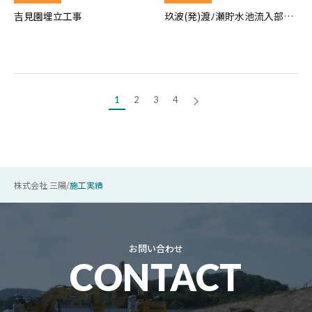
吉見園埋立工事
玖波(発)渡ﾉ瀬貯水池流入部底
汚土砂取除き工事
1
2
3
4
»
株式会社 三陽
/
施工実績
お問い合わせ
CONTACT