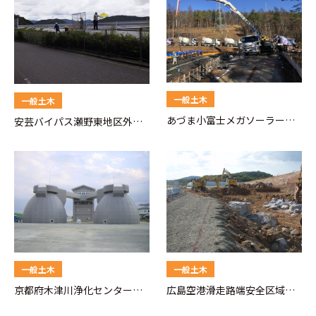
一般土木
一般土木
あづま小富士メガソーラー造
安芸バイパス瀬野東地区外整
成工事
備工事
一般土木
一般土木
京都府木津川浄化センター汚
広島空港滑走路端安全区域用
泥消化タンク
地造成工事