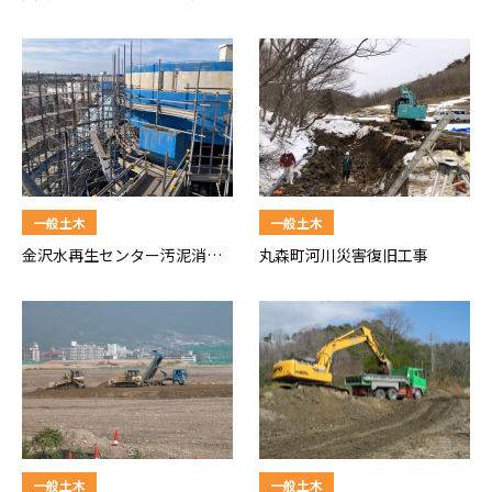
工事
一般土木
一般土木
金沢水再生センター汚泥消化
丸森町河川災害復旧工事
タンク外装整備工事
一般土木
一般土木