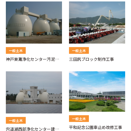
一般土木
一般土木
神戸東灘浄化センター汚泥消
三田尻ブロック制作工事
化タンク
一般土木
一般土木
平和記念公園車止め改修工事
宍道湖西部浄化センター建設