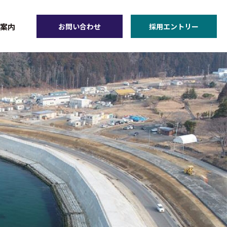
案内
お問い合わせ
採用エントリー
声を知る
− 代表挨拶
− 会社概要
− アクセスマップ