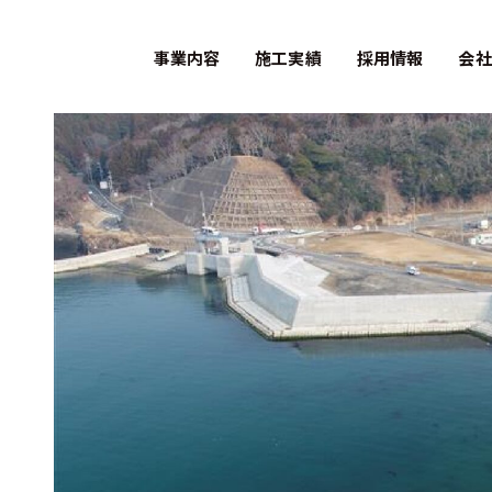
事業内容
施工実績
採用情報
会社
− 先輩社員の
− 募集要項